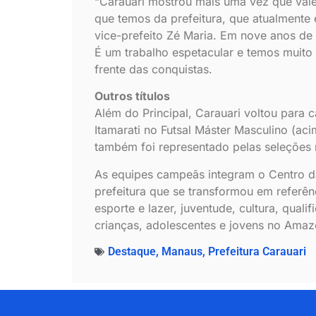
“Carauari mostrou mais uma vez que vale 
que temos da prefeitura, que atualmente é
vice-prefeito Zé Maria. Em nove anos d
É um trabalho espetacular e temos muito
frente das conquistas.
Outros títulos
Além do Principal, Carauari voltou para c
Itamarati no Futsal Máster Masculino (ac
também foi representado pelas seleções n
As equipes campeãs integram o Centro d
prefeitura que se transformou em referên
esporte e lazer, juventude, cultura, qual
crianças, adolescentes e jovens no Amaz
Destaque
,
Manaus
,
Prefeitura Carauari