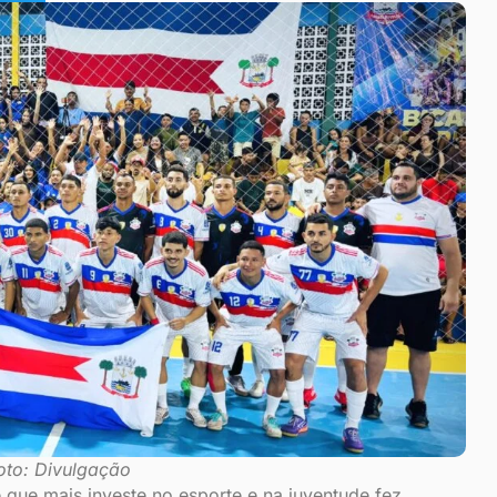
oto: Divulgação
 que mais investe no esporte e na juventude fez