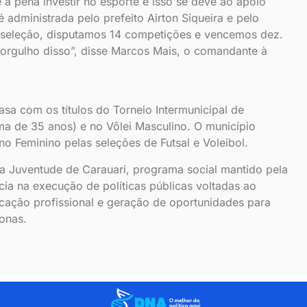
a pena investir no esporte e isso se deve ao apoio
 administrada pelo prefeito Airton Siqueira e pelo
e seleção, disputamos 14 competições e vencemos dez.
 orgulho disso”, disse Marcos Mais, o comandante à
asa com os títulos do Torneio Intermunicipal de
ima de 35 anos) e no Vôlei Masculino. O município
o Feminino pelas seleções de Futsal e Voleibol.
a Juventude de Carauari, programa social mantido pela
cia na execução de políticas públicas voltadas ao
ificação profissional e geração de oportunidades para
onas.