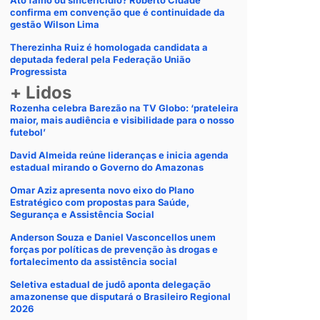
Ato falho ou sincericídio? Roberto Cidade
confirma em convenção que é continuidade da
gestão Wilson Lima
Therezinha Ruiz é homologada candidata a
deputada federal pela Federação União
Progressista
+ Lidos
Rozenha celebra Barezão na TV Globo: ‘prateleira
maior, mais audiência e visibilidade para o nosso
futebol’
David Almeida reúne lideranças e inicia agenda
estadual mirando o Governo do Amazonas
Omar Aziz apresenta novo eixo do Plano
Estratégico com propostas para Saúde,
Segurança e Assistência Social
Anderson Souza e Daniel Vasconcellos unem
forças por políticas de prevenção às drogas e
fortalecimento da assistência social
Seletiva estadual de judô aponta delegação
amazonense que disputará o Brasileiro Regional
2026