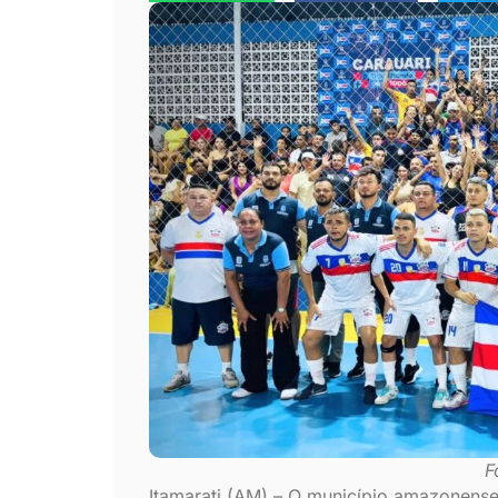
F
Itamarati (AM) – O município amazonense