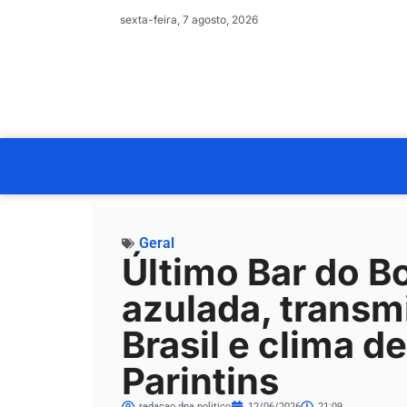
sexta-feira, 7 agosto, 2026
Geral
Último Bar do B
azulada, transm
Brasil e clima d
Parintins
redacao.dna.politico
12/06/2026
21:09