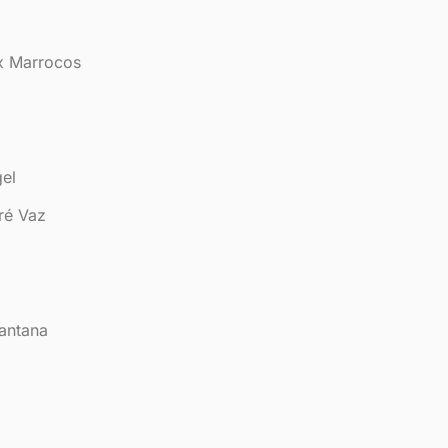
 x Marrocos
el
ré Vaz
Santana