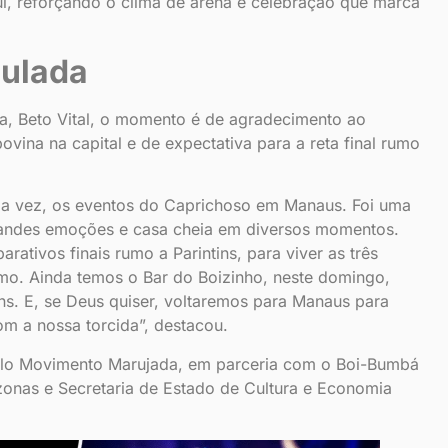
, reforçando o clima de arena e celebração que marca
zulada
a, Beto Vital, o momento é de agradecimento ao
ina na capital e de expectativa para a reta final rumo
uma vez, os eventos do Caprichoso em Manaus. Foi uma
grandes emoções e casa cheia em diversos momentos.
ativos finais rumo a Parintins, para viver as três
mo. Ainda temos o Bar do Boizinho, neste domingo,
s. E, se Deus quiser, voltaremos para Manaus para
om a nossa torcida”, destacou.
elo Movimento Marujada, em parceria com o Boi-Bumbá
nas e Secretaria de Estado de Cultura e Economia