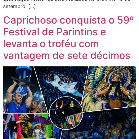
setembro, […]
Caprichoso conquista o 59º
Festival de Parintins e
levanta o troféu com
vantagem de sete décimos