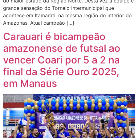
do maior estado da Região Norte. Desta vez a equipe é
grande sensação do Torneio Intermunicipal que
acontece em Itamarati, na mesma região do interior do
Amazonas. Atual campeão […]
Carauari é bicampeão
amazonense de futsal ao
vencer Coari por 5 a 2 na
final da Série Ouro 2025,
em Manaus