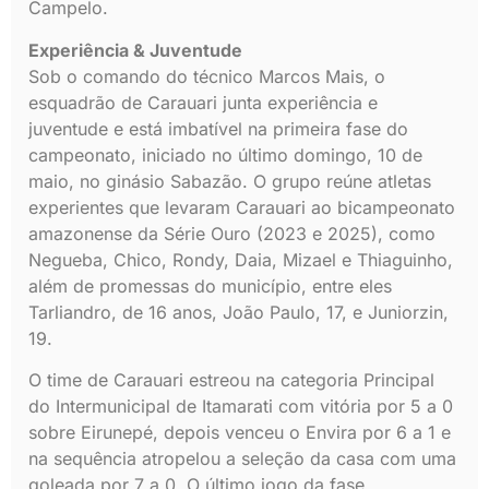
Campelo.
Experiência & Juventude
Sob o comando do técnico Marcos Mais, o
esquadrão de Carauari junta experiência e
juventude e está imbatível na primeira fase do
campeonato, iniciado no último domingo, 10 de
maio, no ginásio Sabazão. O grupo reúne atletas
experientes que levaram Carauari ao bicampeonato
amazonense da Série Ouro (2023 e 2025), como
Negueba, Chico, Rondy, Daia, Mizael e Thiaguinho,
além de promessas do município, entre eles
Tarliandro, de 16 anos, João Paulo, 17, e Juniorzin,
19.
O time de Carauari estreou na categoria Principal
do Intermunicipal de Itamarati com vitória por 5 a 0
sobre Eirunepé, depois venceu o Envira por 6 a 1 e
na sequência atropelou a seleção da casa com uma
goleada por 7 a 0. O último jogo da fase