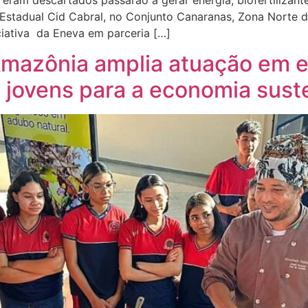
eram descartados passarão a gerar energia, biofertilizant
Estadual Cid Cabral, no Conjunto Canaranas, Zona Norte d
iciativa da Eneva em parceria […]
Amazônia amplia atuação em e
 jovens para a economia sust