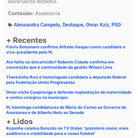
adversários testados.
Conteúdo:
Assessoria
Alessandra Campelo
,
Destaque
,
Omar Aziz
,
PSD
+ Recentes
Flávio Bolsonaro confirma Alfredo Gaspar como candidato a
vice-presidente pelo PL
Ato falho ou sincericídio? Roberto Cidade confirma em
convenção que é continuidade da gestão Wilson Lima
Therezinha Ruiz é homologada candidata a deputada federal
pela Federação União Progressista
Omar visita Caapiranga e defende implantação de maternidade
e centro cirúrgico no município
PL homologa candidaturas de Maria do Carmo ao Governo do
Amazonas e de Alberto Neto ao Senado
+ Lidos
Rozenha celebra Barezão na TV Globo: ‘prateleira maior, mais
audiência e visibilidade para o nosso futebol’