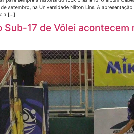
 para sempre a história do rock brasileiro, o álbum Cabe
e setembro, na Universidade Nilton Lins. A apresentação i
ela […]
iro Sub-17 de Vôlei acontecem