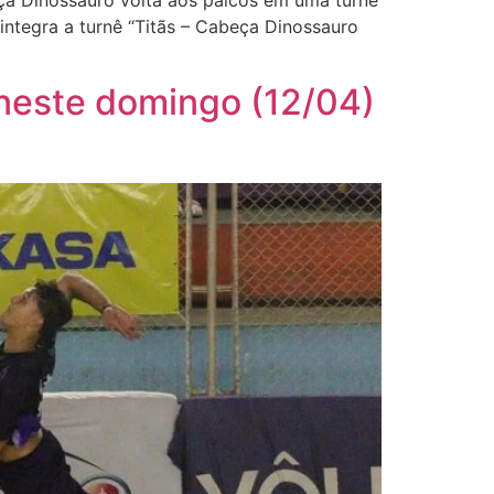
ça Dinossauro volta aos palcos em uma turnê
ntegra a turnê “Titãs – Cabeça Dinossauro
 neste domingo (12/04)