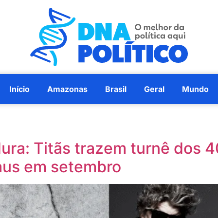
Início
Amazonas
Brasil
Geral
Mundo
dura: Titãs trazem turnê dos
aus em setembro