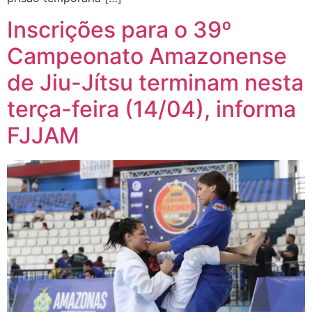
Inscrições para o 39º
Campeonato Amazonense
de Jiu-Jítsu terminam nesta
terça-feira (14/04), informa
FJJAM