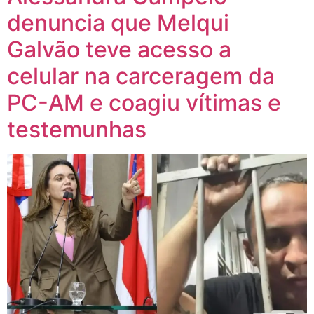
denuncia que Melqui
Galvão teve acesso a
celular na carceragem da
PC-AM e coagiu vítimas e
testemunhas