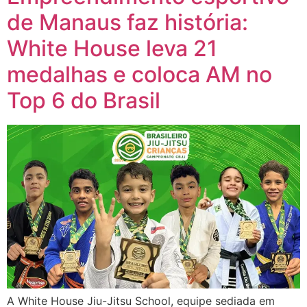
de Manaus faz história:
White House leva 21
medalhas e coloca AM no
Top 6 do Brasil
A White House Jiu-Jitsu School, equipe sediada em