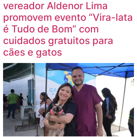
vereador Aldenor Lima
promovem evento “Vira-lata
é Tudo de Bom” com
cuidados gratuitos para
cães e gatos