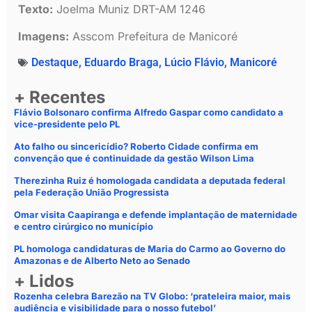
Texto:
Joelma Muniz DRT-AM 1246
Imagens:
Asscom Prefeitura de Manicoré
Destaque
,
Eduardo Braga
,
Lúcio Flávio
,
Manicoré
+ Recentes
Flávio Bolsonaro confirma Alfredo Gaspar como candidato a
vice-presidente pelo PL
Ato falho ou sincericídio? Roberto Cidade confirma em
convenção que é continuidade da gestão Wilson Lima
Therezinha Ruiz é homologada candidata a deputada federal
pela Federação União Progressista
Omar visita Caapiranga e defende implantação de maternidade
e centro cirúrgico no município
PL homologa candidaturas de Maria do Carmo ao Governo do
Amazonas e de Alberto Neto ao Senado
+ Lidos
Rozenha celebra Barezão na TV Globo: ‘prateleira maior, mais
audiência e visibilidade para o nosso futebol’