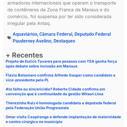
armadores internacionais que operam o transporte
de contêineres da Zona Franca de Manaus e do
comércio, foi suspensa por ter sido considerada
irregular pela Antaq.
Aquaviários
,
Câmara Federal
,
Deputado Federal
Pauderney Avelino
,
Destaques
+ Recentes
Projeto de Eurico Tavares para pessoas com TEA ganha força
após debate sobre inclusão em Manaus
Flávio Bolsonaro confirma Alfredo Gaspar como candidato a
vice-presidente pelo PL
Ato falho ou sincericídio? Roberto Cidade confirma em
convenção que é continuidade da gestão Wilson Lima
Therezinha Ruiz é homologada candidata a deputada federal
pela Federação União Progressista
Omar visita Caapiranga e defende implantação de maternidade
e centro cirúrgico no município