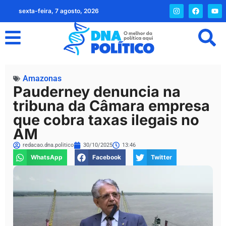
sexta-feira, 7 agosto, 2026
Amazonas
Pauderney denuncia na
tribuna da Câmara empresa
que cobra taxas ilegais no
AM
redacao.dna.politico
30/10/2025
13:46
WhatsApp
Facebook
Twitter