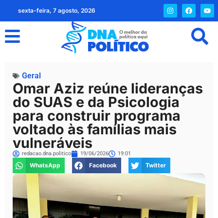
sexta-feira, 7 agosto, 2026
Geral
Omar Aziz reúne lideranças
do SUAS e da Psicologia
para construir programa
voltado às famílias mais
vulneráveis
redacao.dna.politico
19/06/2026
19:01
WhatsApp
Facebook
Twitter