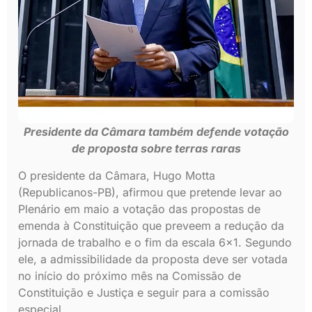
Presidente da Câmara também defende votação
de proposta sobre terras raras
O presidente da Câmara, Hugo Motta
(Republicanos-PB), afirmou que pretende levar ao
Plenário em maio a votação das propostas de
emenda à Constituição que preveem a redução da
jornada de trabalho e o fim da escala 6×1. Segundo
ele, a admissibilidade da proposta deve ser votada
no início do próximo mês na Comissão de
Constituição e Justiça e seguir para a comissão
especial.