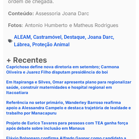
ordem de chegada.
Conteúdo:
Assessoria Joana Darc
Fotos
: Antonio Humberto e Matheus Rodrigues
ALEAM
,
Castramóvel
,
Destaque
,
Joana Darc
,
Lábrea
,
Proteção Animal
+ Recentes
Caprichoso define nova diretoria em setembro; Carmona
Oliveira e Juarez Filho disputam presidência do boi
Em Itapiranga e Silves, Omar apresenta plano para regionalizar
saúde, construir maternidades e hospital regional em
Itacoatiara
Referência no setor primário, Wanderley Barroso reafirma
apoio a Alessandra Campelo e destaca trajetória de lealdade e
trabalho por Manacapuru
Projeto de Eurico Tavares para pessoas com TEA ganha força
após debate sobre inclusão em Manaus
Flávio Bolsonaro confirma Alfredo Gaspar como candidato a