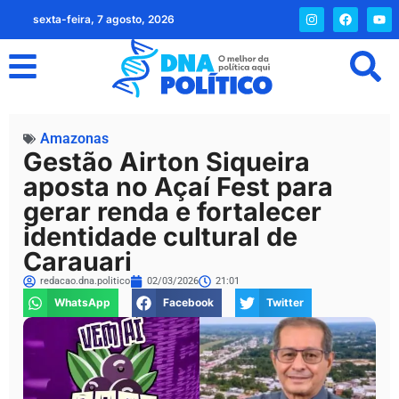
sexta-feira, 7 agosto, 2026
Amazonas
Gestão Airton Siqueira
aposta no Açaí Fest para
gerar renda e fortalecer
identidade cultural de
Carauari
redacao.dna.politico
02/03/2026
21:01
WhatsApp
Facebook
Twitter