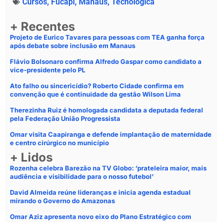
Cursos
,
Fucapi
,
Manaus
,
Tecnológica
+ Recentes
Projeto de Eurico Tavares para pessoas com TEA ganha força
após debate sobre inclusão em Manaus
Flávio Bolsonaro confirma Alfredo Gaspar como candidato a
vice-presidente pelo PL
Ato falho ou sincericídio? Roberto Cidade confirma em
convenção que é continuidade da gestão Wilson Lima
Therezinha Ruiz é homologada candidata a deputada federal
pela Federação União Progressista
Omar visita Caapiranga e defende implantação de maternidade
e centro cirúrgico no município
+ Lidos
Rozenha celebra Barezão na TV Globo: ‘prateleira maior, mais
audiência e visibilidade para o nosso futebol’
David Almeida reúne lideranças e inicia agenda estadual
mirando o Governo do Amazonas
Omar Aziz apresenta novo eixo do Plano Estratégico com