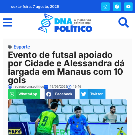
sexta-feira, 7 agosto, 2026
Esporte
Evento de futsal apoiado
por Cidade e Alessandra dá
largada em Manaus com 10
gols
redacao.dna.politico
19/09/2025
19:46
WhatsApp
Facebook
Twitter