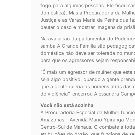
fogo para algumas pessoas. Ele ficou sa
doméstica). Mas a Procuradoria da Mulhe
Justiça e as Varas Maria da Penha que f
pautar o caso e mostrar imagens da prisã
Na avaliação da parlamentar do Podemos
samba A Grande Família são pedagógicas
doméstica não deve ser tolerada no mund
para que os agressores sejam responsabi
“É mais um agressor de mulher que está 
seja algo positivo, quando a gente prend
que a gente queria os homens atrás das 
de violência”, encerrou Alessandra Camp
Você não está sozinha
A Procuradoria Especial da Mulher funci
Amazonas – Avenida Mário Ypiranga Monte
Centro-Sul de Manaus. O combate a todas
atribuições do órgão, que funciona de se