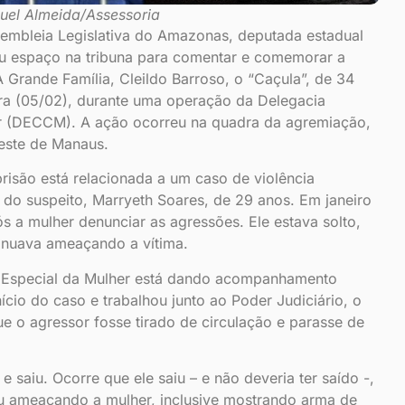
guel Almeida/Assessoria
embleia Legislativa do Amazonas, deputada estadual
u espaço na tribuna para comentar e comemorar a
 Grande Família, Cleildo Barroso, o “Caçula”, de 34
ira (05/02), durante uma operação da Delegacia
r (DECCM). A ação ocorreu na quadra da agremiação,
Leste de Manaus.
risão está relacionada a um caso de violência
do suspeito, Marryeth Soares, de 29 anos. Em janeiro
ós a mulher denunciar as agressões. Ele estava solto,
inuava ameaçando a vítima.
a Especial da Mulher está dando acompanhamento
nício do caso e trabalhou junto ao Poder Judiciário, o
que o agressor fosse tirado de circulação e parasse de
e saiu. Ocorre que ele saiu – e não deveria ter saído -,
ou ameaçando a mulher, inclusive mostrando arma de