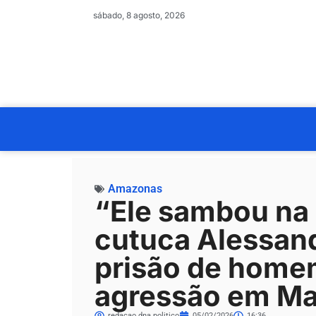
sábado, 8 agosto, 2026
Amazonas
“Ele sambou na 
cutuca Alessan
prisão de home
agressão em M
redacao.dna.politico
05/02/2026
16:36