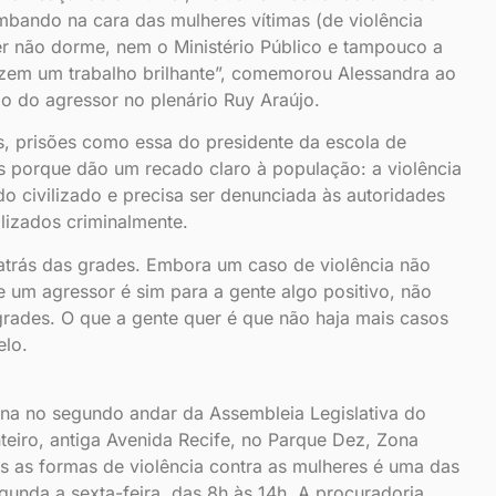
mbando na cara das mulheres vítimas (de violência
r não dorme, nem o Ministério Público e tampouco a
azem um trabalho brilhante”, comemorou Alessandra ao
o do agressor no plenário Ruy Araújo.
, prisões como essa do presidente da escola de
 porque dão um recado claro à população: a violência
o civilizado e precisa ser denunciada às autoridades
lizados criminalmente.
atrás das grades. Embora um caso de violência não
e um agressor é sim para a gente algo positivo, não
grades. O que a gente quer é que não haja mais casos
elo.
ona no segundo andar da Assembleia Legislativa do
iro, antiga Avenida Recife, no Parque Dez, Zona
 as formas de violência contra as mulheres é uma das
gunda a sexta-feira, das 8h às 14h. A procuradoria