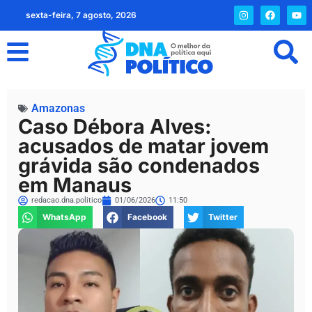
sexta-feira, 7 agosto, 2026
Amazonas
Caso Débora Alves:
acusados de matar jovem
grávida são condenados
em Manaus
redacao.dna.politico
01/06/2026
11:50
WhatsApp
Facebook
Twitter